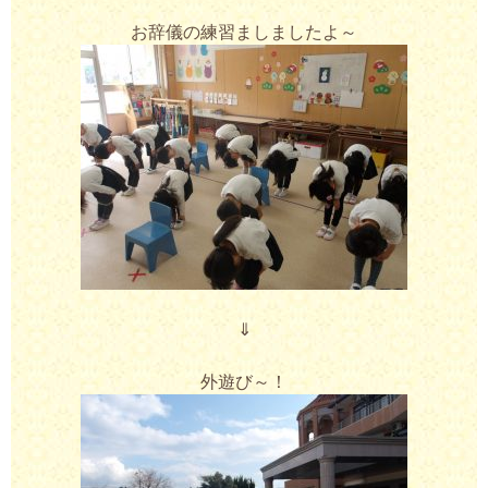
お辞儀の練習ましましたよ～
⇓
外遊び～！